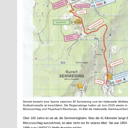
Derzeit besteht eine Sperre zwischen Bf Semmering und der Haltestelle Wolfsb
Südbahnstraße ist beschildert. Die Regionalzüge halten ab Juni 2026 wieder i
Mürzzuschlag und Payerbach-Reichenau. Im Bild die Haltestelle Steinhaus/Se
Über 160 Jahre ist sie alt, die Semmeringbahn. Was die 41 Kilometer lange 
Mürzzuschlag auszeichnet, ist aber nicht nur ihr stolzes Alter: Sie war 185
1998 zum UNESCO Weltkulturerbe erklärt.