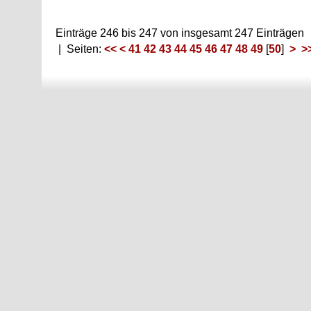
Einträge 246 bis 247 von insgesamt 247 Einträgen
| Seiten:
<<
<
41
42
43
44
45
46
47
48
49
[
50
]
>
>