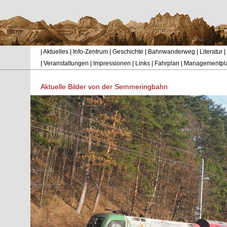
|
Aktuelles
|
Info-Zentrum
|
Geschichte
|
Bahnwanderweg
|
Literatur
|
|
Veranstaltungen
|
Impressionen
|
Links
|
Fahrplan
|
Managementpl
Aktuelle Bilder von der Semmeringbahn