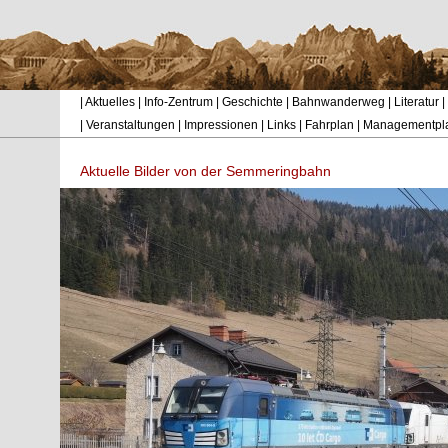
|
Aktuelles
|
Info-Zentrum
|
Geschichte
|
Bahnwanderweg
|
Literatur
|
|
Veranstaltungen
|
Impressionen
|
Links
|
Fahrplan
|
Managementpl
Aktuelle Bilder von der Semmeringbahn