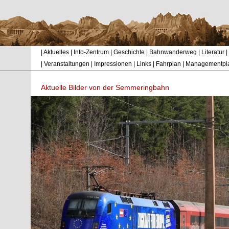
|
Aktuelles
|
Info-Zentrum
|
Geschichte
|
Bahnwanderweg
|
Literatur
|
|
Veranstaltungen
|
Impressionen
|
Links
|
Fahrplan
|
Managementpl
Aktuelle Bilder von der Semmeringbahn