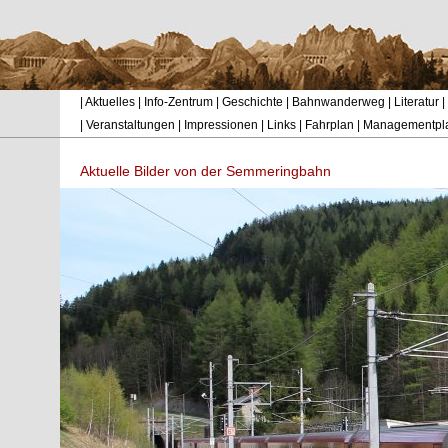
|
Aktuelles
|
Info-Zentrum
|
Geschichte
|
Bahnwanderweg
|
Literatur
|
|
Veranstaltungen
|
Impressionen
|
Links
|
Fahrplan
|
Managementpl
Aktuelle Bilder von der Semmeringbahn