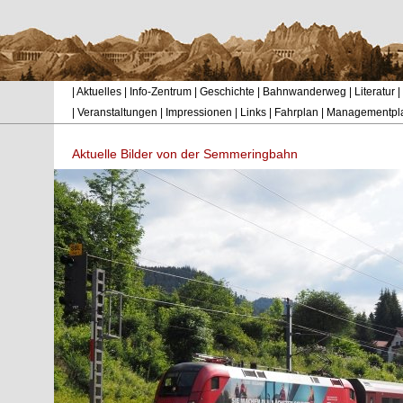
|
Aktuelles
|
Info-Zentrum
|
Geschichte
|
Bahnwanderweg
|
Literatur
|
|
Veranstaltungen
|
Impressionen
|
Links
|
Fahrplan
|
Managementpl
Aktuelle Bilder von der Semmeringbahn