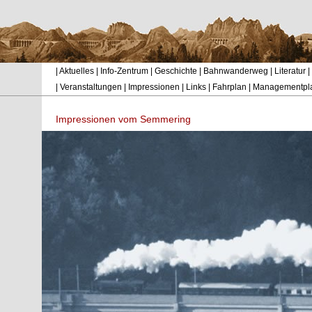
|
Aktuelles
|
Info-Zentrum
|
Geschichte
|
Bahnwanderweg
|
Literatur
|
|
Veranstaltungen
|
Impressionen
|
Links
|
Fahrplan
|
Managementpl
Impressionen vom Semmering