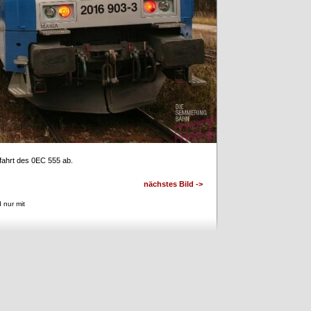
fahrt des 0EC 555 ab.
nächstes Bild ->
 nur mit