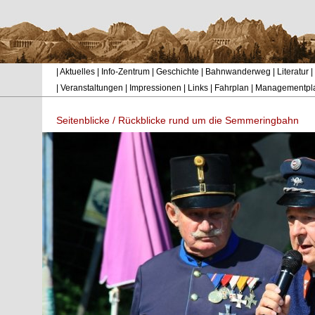
|
Aktuelles
|
Info-Zentrum
|
Geschichte
|
Bahnwanderweg
|
Literatur
|
|
Veranstaltungen
|
Impressionen
|
Links
|
Fahrplan
|
Managementpl
Seitenblicke / Rückblicke rund um die Semmeringbahn