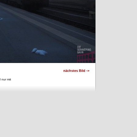
nächstes Bild ->
 nur mit