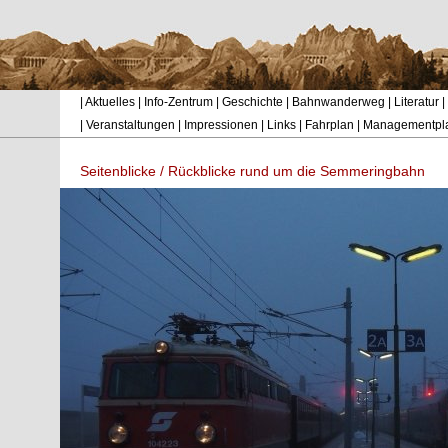
|
Aktuelles
|
Info-Zentrum
|
Geschichte
|
Bahnwanderweg
|
Literatur
|
|
Veranstaltungen
|
Impressionen
|
Links
|
Fahrplan
|
Managementpl
Seitenblicke / Rückblicke rund um die Semmeringbahn