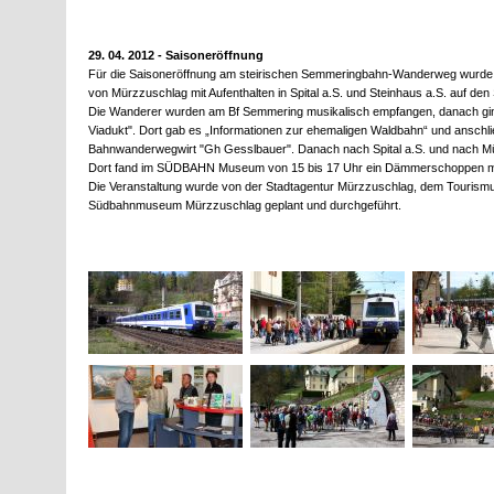
29. 04. 2012 - Saisoneröffnung
Für die Saisoneröffnung am steirischen Semmeringbahn-Wanderweg wurd
von Mürzzuschlag mit Aufenthalten in Spital a.S. und Steinhaus a.S. auf den
Die Wanderer wurden am Bf Semmering musikalisch empfangen, danach gin
Viadukt". Dort gab es „Informationen zur ehemaligen Waldbahn“ und anschl
Bahnwanderwegwirt "Gh Gesslbauer". Danach nach Spital a.S. und nach M
Dort fand im SÜDBAHN Museum von 15 bis 17 Uhr ein Dämmerschoppen mi
Die Veranstaltung wurde von der Stadtagentur Mürzzuschlag, dem Tourismu
Südbahnmuseum Mürzzuschlag geplant und durchgeführt.