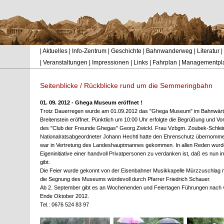
|
Aktuelles
|
Info-Zentrum
|
Geschichte
|
Bahnwanderweg
|
Literatur
|
|
Veranstaltungen
|
Impressionen
|
Links
|
Fahrplan
|
Managementpl
Seitenblicke / Rückblicke rund um die Semmeringbahn
01. 09. 2012 - Ghega Museum eröffnet !
Trotz Dauerregen wurde am 01.09.2012 das "Ghega Museum" im Bahnwärter
Breitenstein eröffnet. Pünktlich um 10:00 Uhr erfolgte die Begrüßung und 
des "Club der Freunde Ghegas" Georg Zwickl. Frau Vzbgm. Zoubek-Schleinz
Nationalratsabgeordneter Johann Hechtl hatte den Ehrenschutz übernom
war in Vertretung des Landeshauptmannes gekommen. In allen Reden wurd
Eigeninitiative einer handvoll Privatpersonen zu verdanken ist, daß es n
gibt.
Die Feier wurde gekonnt von der Eisenbahner Musikkapelle Mürzzuschlag m
die Segnung des Museums würdevoll durch Pfarrer Friedrich Schauer.
Ab 2. September gibt es an Wochenenden und Feiertagen Führungen nach vo
Ende Oktober 2012.
Tel.: 0676 524 83 97