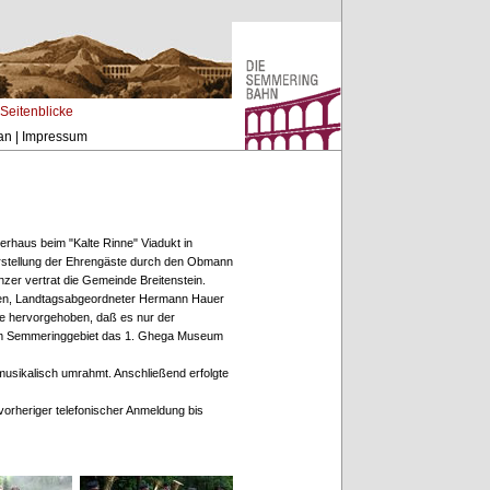
Seitenblicke
an
|
Impressum
haus beim "Kalte Rinne" Viadukt in
Vorstellung der Ehrengäste durch den Obmann
er vertrat die Gemeinde Breitenstein.
men, Landtagsabgeordneter Hermann Hauer
e hervorgehoben, daß es nur der
un im Semmeringgebiet das 1. Ghega Museum
usikalisch umrahmt. Anschließend erfolgte
rheriger telefonischer Anmeldung bis