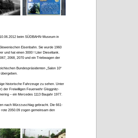
 am 10.06.2012 beim SÜDBAHN-Museum in
r Slowenischen Eisenbahn. Sie wurde 1960
r und hat einen 3000 ! Liter Dieseltank.
067, 2068, 2070 und ein Triebwagen der
eichischen Bundespräsidenten „Salon 10“
 übergeben.
ige historische Fahrzeuge zu sehen. Unter
 der Freiwilligen Feuerwehr Gloggnitz-
mering – ein Mercedes 1113 Baujahr 1977.
en nach Mürzzuschlag gebracht. Die 661-
ie rote 2050.09 zogen gemeinsam den