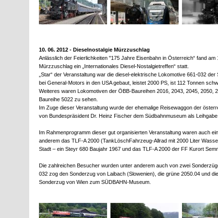
10. 06. 2012 - Dieselnostalgie Mürzzuschlag
Anlässlich der Feierlichkeiten "175 Jahre Eisenbahn in Österreich“ fand
Mürzzuschlag ein „Internationales Diesel-Nostalgietreffen“ statt.
„Star“ der Veranstaltung war die diesel-elektrische Lokomotive 661-032 de
bei General-Motors in den USA gebaut, leistet 2000 PS, ist 112 Tonnen schwe
Weiteres waren Lokomotiven der ÖBB-Baureihen 2016, 2043, 2045, 2050, 2
Baureihe 5022 zu sehen.
Im Zuge dieser Veranstaltung wurde der ehemalige Reisewaggon der österr
von Bundespräsident Dr. Heinz Fischer dem Südbahnmuseum als Leihgabe
Im Rahmenprogramm dieser gut organisierten Veranstaltung waren auch ein
anderem das TLF-A 2000 (TankLöschFahrzeug-Allrad mit 2000 Liter Wasser)
Stadt – ein Steyr 680 Baujahr 1967 und das TLF-A 2000 der FF Kurort Sem
Die zahlreichen Besucher wurden unter anderem auch von zwei Sonderzüg
032 zog den Sonderzug von Laibach (Slowenien), die grüne 2050.04 und d
Sonderzug von Wien zum SÜDBAHN-Museum.