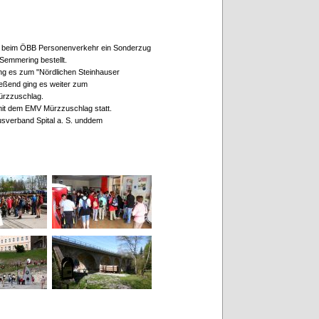
e beim ÖBB Personenverkehr ein Sonderzug
 Semmering bestellt.
g es zum "Nördlichen Steinhauser
ießend ging es weiter zum
ürzzuschlag.
t dem EMV Mürzzuschlag statt.
sverband Spital a. S. unddem