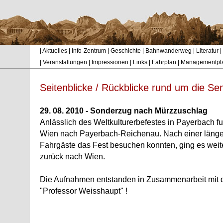
|
Aktuelles
|
Info-Zentrum
|
Geschichte
|
Bahnwanderweg
|
Literatur
|
|
Veranstaltungen
|
Impressionen
|
Links
|
Fahrplan
|
Managementpl
Seitenblicke / Rückblicke rund um die 
29. 08. 2010 - Sonderzug nach Mürzzuschlag
Anlässlich des Weltkulturerbefestes in Payerbach 
Wien nach Payerbach-Reichenau. Nach einer länger
Fahrgäste das Fest besuchen konnten, ging es wei
zurück nach Wien.
Die Aufnahmen entstanden in Zusammenarbeit mit d
"Professor Weisshaupt" !