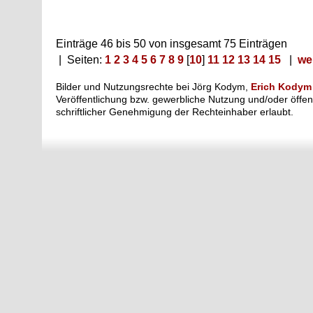
Einträge 46 bis 50 von insgesamt 75 Einträgen
| Seiten:
1
2
3
4
5
6
7
8
9
[
10
]
11
12
13
14
15
|
wei
Bilder und Nutzungsrechte bei Jörg Kodym,
Erich Kodym
Veröffentlichung bzw. gewerbliche Nutzung und/oder öffent
schriftlicher Genehmigung der Rechteinhaber erlaubt.