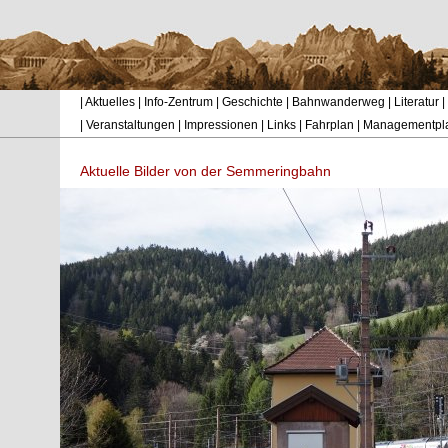
|
Aktuelles
|
Info-Zentrum
|
Geschichte
|
Bahnwanderweg
|
Literatur
|
|
Veranstaltungen
|
Impressionen
|
Links
|
Fahrplan
|
Managementpl
Aktuelle Bilder von der Semmeringbahn