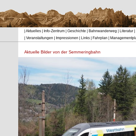
|
Aktuelles
|
Info-Zentrum
|
Geschichte
|
Bahnwanderweg
|
Literatur
|
|
Veranstaltungen
|
Impressionen
|
Links
|
Fahrplan
|
Managementpl
Aktuelle Bilder von der Semmeringbahn